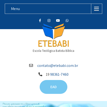
Menu
Escola Teológica Batista Bíblica
contato@etebabi.com.br
19
98361-7460
EAD