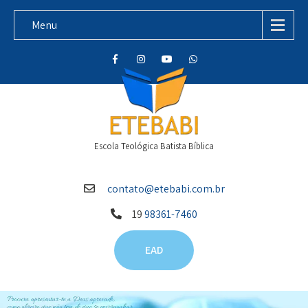
Menu
Escola Teológica Batista Bíblica
contato@etebabi.com.br
19
98361-7460
EAD