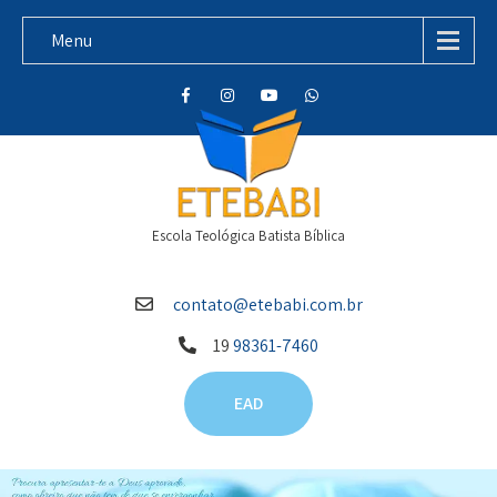
Menu
Escola Teológica Batista Bíblica
contato@etebabi.com.br
19
98361-7460
EAD